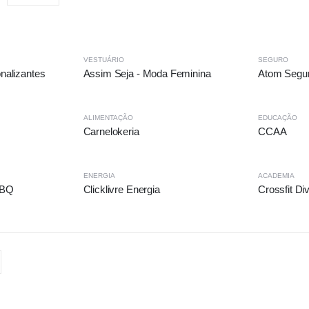
VESTUÁRIO
SEGURO
onalizantes
Assim Seja - Moda Feminina
Atom Segu
ALIMENTAÇÃO
EDUCAÇÃO
Carnelokeria
CCAA
ENERGIA
ACADEMIA
BBQ
Clicklivre Energia
Crossfit Div