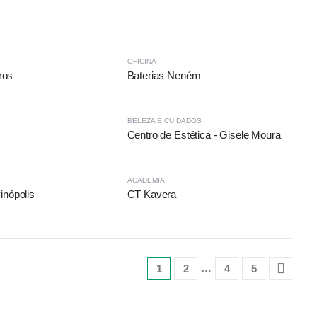
OFICINA
ros
Baterias Neném
BELEZA E CUIDADOS
Centro de Estética - Gisele Moura
ACADEMIA
inópolis
CT Kavera
…
1
2
4
5